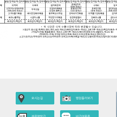
오시는길
병원둘러보기
제증명발급
비급여목록