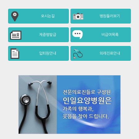
오시는길
병원둘러보기
제증명발급
비급여목록
입퇴원안내
외래진료안내