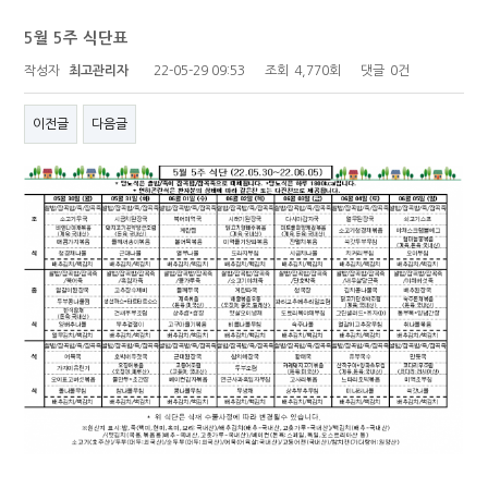
5월 5주 식단표
작성자
최고관리자
22-05-29 09:53
조회
4,770회
댓글
0건
이전글
다음글