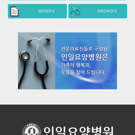
입퇴원안내
외래진료안내