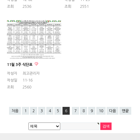
조회
2536
조회
2551
11월 3주 식단표
작성자
최고관리자
작성일
11-16
조회
2560
처음
1
2
3
4
5
6
7
8
9
10
다음
맨끝