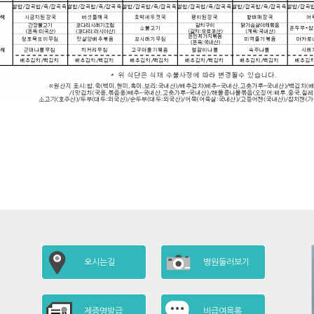
오시는길
병원둘러보기
제증명발급
비급여목록