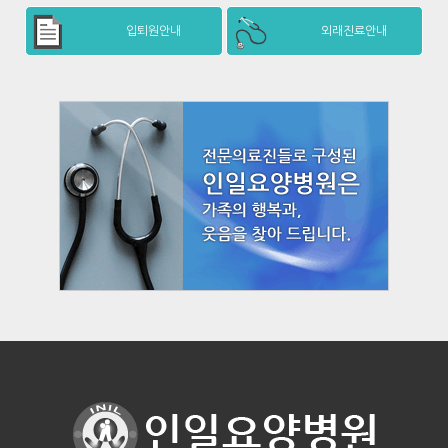
입퇴원안내
외래진료안내