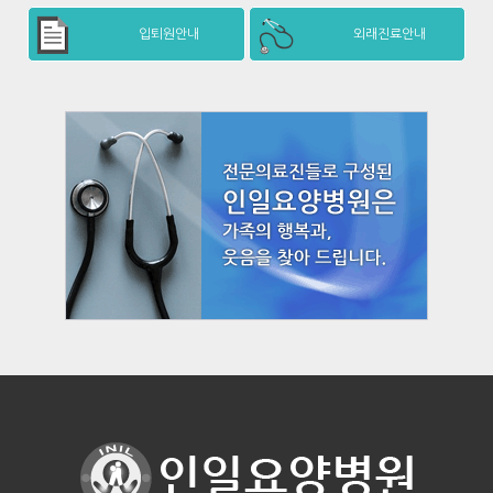
입퇴원안내
외래진료안내