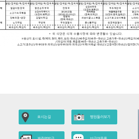
오시는길
병원둘러보기
제증명발급
비급여목록