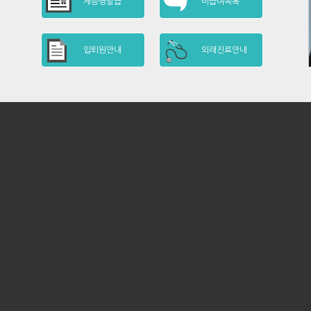
제증명발급
비급여목록
입퇴원안내
외래진료안내