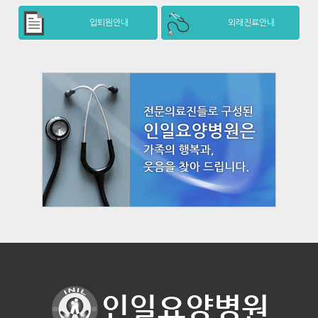
입퇴원안내
외래진료안내